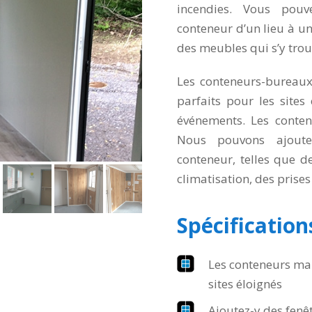
incendies. Vous pouve
conteneur d’un lieu à un 
des meubles qui s’y trouv
Les conteneurs-bureaux 
parfaits pour les sites é
événements. Les contene
Nous pouvons ajouter
conteneur, telles que de
climatisation, des prises d
Spécification
talogue de produits standards
Les conteneurs mar
sites éloignés
Ajoutez-y des fenêtr