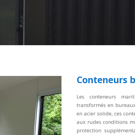
Conteneurs b
Les conteneurs marit
transformés en bureaux a
en acier solide, ces cont
aux rudes conditions mét
protection supplémentai