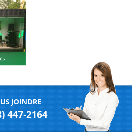
és
S JOINDRE
) 447-2164