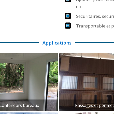
etc.
Sécuritaires, sécuri
Transportable et p
Applications
Lien vers la page du catalogue
onteneurs bureaux
Passages et périmèt