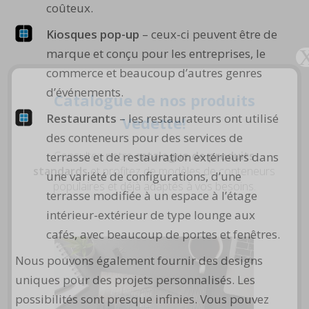
coûteux.
Kiosques pop-up
– ceux-ci peuvent être de
marque et conçu pour les entreprises, le
commerce et beaucoup d’autres genres
d’événements.
Catalogue de nos produits
Restaurants
– les restaurateurs ont utilisé
Vedette!
des conteneurs pour des services de
Consultez notre
catalogue de produits
terrasse et de restauration extérieurs dans
standards
et profitez de modèles de conteneurs
une variété de configurations, d’une
populaires et déjà adaptés à vos besoins.
terrasse modifiée à un espace à l’étage
intérieur-extérieur de type lounge aux
cafés, avec beaucoup de portes et fenêtres.
Nous pouvons également fournir des designs
uniques pour des projets personnalisés. Les
possibilités sont presque infinies. Vous pouvez