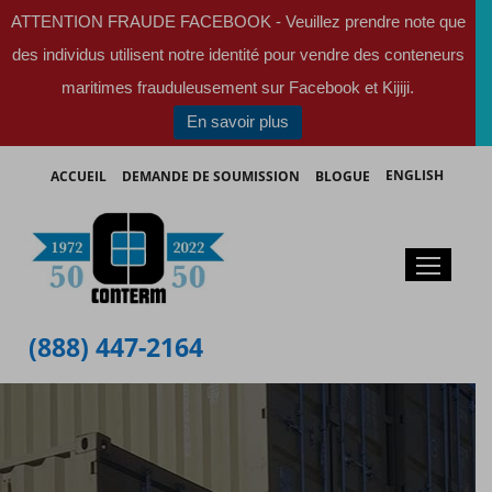
ATTENTION FRAUDE FACEBOOK - Veuillez prendre note que
des individus utilisent notre identité pour vendre des conteneurs
maritimes frauduleusement sur Facebook et Kijiji.
En savoir plus
ENGLISH
ACCUEIL
DEMANDE DE SOUMISSION
BLOGUE
(888) 447-2164