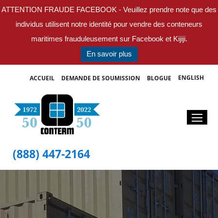
ATTENTION FRAUDE FACEBOOK - Veuillez prendre note que
des individus utilisent notre identité pour vendre des conteneurs
maritimes frauduleusement sur Facebook et Kijiji.
En savoir plus
ENGLISH
ACCUEIL
DEMANDE DE SOUMISSION
BLOGUE
(888) 447-2164