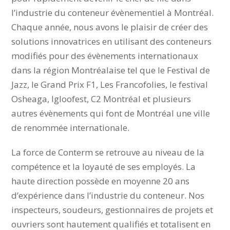
l’industrie du conteneur évènementiel à
Catalogue de nos produits
Montréal. Chaque année, nous avons le plaisir de
Vedette!
créer des solutions innovatrices en utilisant des
conteneurs modifiés pour des évènements
Consultez notre
catalogue de produits
internationaux dans la région Montréalaise tel
standards
et profitez de modèles de conteneurs
que le Festival de Jazz, le Grand Prix F1, Les
populaires et déjà adaptés à vos besoins.
Francofolies, le festival Osheaga, Igloofest, C2
Montréal et plusieurs autres évènements qui
font de Montréal une ville de renommée
internationale.
La force de Conterm se retrouve au niveau de la
compétence et la loyauté de ses employés. La
haute direction possède en moyenne 20 ans
d’expérience dans l’industrie du conteneur. Nos
inspecteurs, soudeurs, gestionnaires de projets