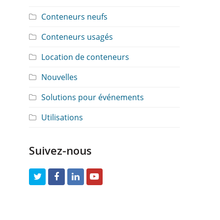
Conteneurs neufs
Conteneurs usagés
Location de conteneurs
Nouvelles
Solutions pour événements
Utilisations
Suivez-nous
T
F
L
Y
w
a
i
o
i
c
n
u