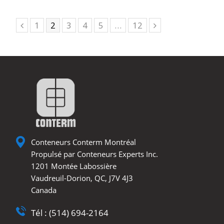
Page
1
Page
2
Page
3
Page
4
Page
5
…
Page
12
Previous
Next
Conteneurs Conterm Montréal
Propulsé par Conteneurs Experts Inc.
1201 Montée Labossière
Vaudreuil-Dorion, QC, J7V 4J3
Canada
Tél : (514) 694-2164