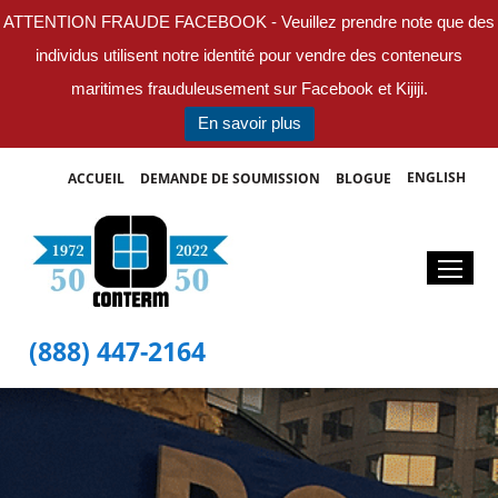
ATTENTION FRAUDE FACEBOOK - Veuillez prendre note que des
individus utilisent notre identité pour vendre des conteneurs
maritimes frauduleusement sur Facebook et Kijiji.
En savoir plus
ENGLISH
ACCUEIL
DEMANDE DE SOUMISSION
BLOGUE
(888) 447-2164